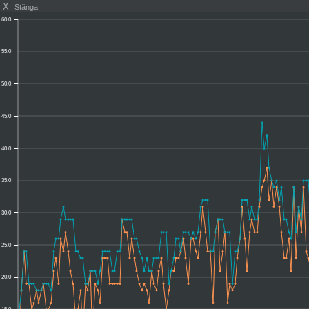
X
Stänga