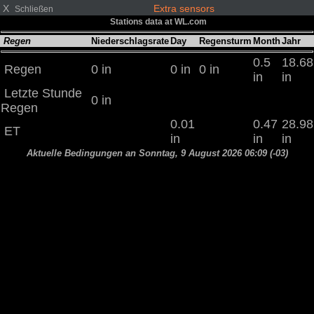
X
Extra sensors
Schließen
Stations data at WL.com
Regen
Niederschlagsrate
Day
Regensturm
Month
Jahr
0.5
18.68
Regen
0 in
0 in
0 in
in
in
Letzte Stunde
0 in
Regen
0.01
0.47
28.98
ET
in
in
in
Aktuelle Bedingungen an Sonntag, 9 August 2026 06:09 (-03)