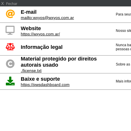
X
Fechar
E-mail
Para seu
mailto:wxyos@wxyos.com.ar
Website
Nosso sit
https://wxyos.com.ar/
Nunca ba
Informação legal
pessoas 
Material protegido por direitos
autorais usado
Sobre as 
./license.txt
Baixe e suporte
Mais info
https://pwsdashboard.com