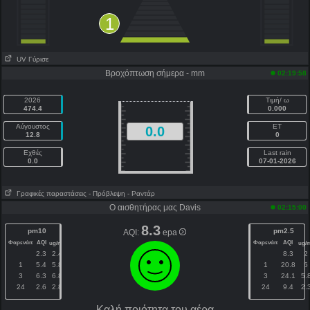
1
UV Γύρισε
Βροχόπτωση σήμερα - mm
02:19:58
2026
Τιμή/ ω
474.4
0.000
Αύγουστος
ET
0.0
12.8
0
Εχθές
Last rain
0.0
07-01-2026
Γραφικές παραστάσεις
- Πρόβλεψη
- Ραντάρ
Ο αισθητήρας μας Davis
02:15:00
8.3
pm10
pm2.5
AQI:
epa
Φαρενάιτ
AQI
Φαρενάιτ
AQI
3
ug/m
ug/
2.3
2.4
8.3
2
1
5.4
5.8
1
20.8
5
3
6.3
6.8
3
24.1
5.
24
2.6
2.8
24
9.4
2.
Kαλή ποιότητα του αέρα