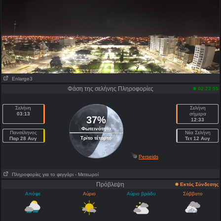
Enlarge3
Φάση της σελήνης Πληροφορίες
02:23:55
Σελήνη
Σελήνη
03:13
σήμερα
37%
12:33
Φωτεινότητα
Πανσέληνος
Νέα Σελήνη
Τρίτο τέταρτο
Παρ 28 Αυγ
Τετ 12 Αυγ
Perseids
Πληροφορίες για το φεγγάρι
- Μετεωροί
Πρόβλεψη
Εκτός Σύνδεσης
Απόψε
Αύριο
Αύριο βράδυ
Σάββατο