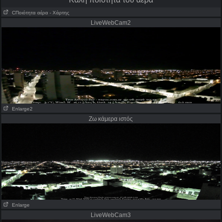
CΠοιότητα αέρα
- Χάρτης
LiveWebCam2
Enlarge2
Ζω κάμερα ιστός
Enlarge
LiveWebCam3