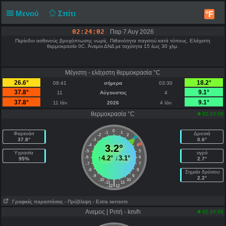
Μενού
Σπίτι
°F
02:24:02
Παρ 7 Αυγ 2026
Περίοδοι ασθενούς βροχόπτωσης νωρίς. Πιθανότητα παγετού κατά τόπους. Ελάχιστη
θερμοκρασία 0C. Άνεμοι ΔΝΔ με ταχύτητα 15 έως 30 χλμ.
Μέγιστη - ελάχιστη θερμοκρασία °C
26.6°
18.2°
08:41
σήμερα
03:30
37.8°
9.1°
11
Αύγουστος
4
37.8°
9.1°
11 Ιάν
2026
4 Ιάν
θερμοκρασία °C
02:19:58
0
-1
1
Φαρενάιτ
Δροσιά
-2
2
37.8°
0.6°
-3
3
-4
3.2°
4
-5
5
Υγρασία
υγρό
↑
4.2°
↓
3.1°
-6
6
95%
2.7°
-7
7
-8
8
Σημείο δρόσου
-9
9
2.2°
-10
10
|
-11
11
-12
12
Γραφικές παραστάσεις
- Πρόβλεψη
- Extra sensors
Ανεμος | Ριπή - km/h
02:19:58