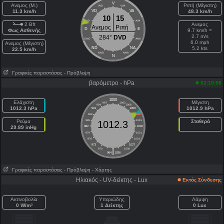
V
Ανεμος (Μ.)
Ριπή (Μέγιστη)
VVD
VVA
11.3 km/h
VD
VA
48.3 km/h
10
15
DVD
AVA
2 Bft
Ανεμος
Ανεμος
Ριπή
D
E
Φως Ασθενής
9.7 km/h =
2.7 m/s
284°
DVD
DND
ANA
6.0 mph
Ανεμος (Μέγιστη)
ND
NA
5.2 kts
22.5 km/h
NND
NNA
N
Γραφικές παραστάσεις
- Πρόβλεψη
βαρόμετρο - hPa
02:19:58
1000
Ελάχιστη
Μέγιστη
997
1003
994
1006
1012.3 hPa
1012.9 hPa
991
1009
988
1012
Ρεύμα
985
1015
Σταθερά
1012.3
29.89 inHg
982
1018
979
1021
976
1024
973
1027
|
970
1030
964
1036
Γραφικές παραστάσεις
- Πρόβλεψη
- Χάρτης
Ηλιακός - UV-δείκτης - Lux
Εκτός Σύνδεσης
Ακτινοβολία
Υπεριώδης
Λάμψη
0 W/m²
1 Δείκτης
0 Lux