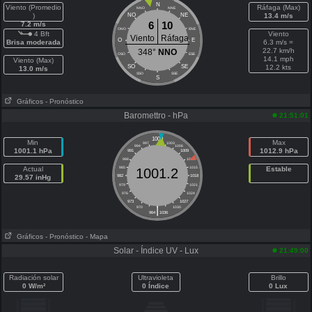
N
Viento (Promedio
Ráfaga (Max)
NNO
NNE
)
NO
NE
13.4 m/s
6
10
7.2 m/s
ONO
ENE
4 Bft
Viento
Viento
Ráfaga
O
E
Brisa moderada
6.3 m/s =
22.7 km/h
348°
NNO
OSO
ESE
14.1 mph
Viento (Max)
SO
SE
12.2 kts
13.0 m/s
SSO
SSE
S
Gráficos
- Pronóstico
Baromettro - hPa
21:51:01
1000
Min
Max
997
1003
994
1006
1001.1 hPa
1012.9 hPa
991
1009
988
1012
Actual
985
1015
Estable
1001.2
29.57 inHg
982
1018
979
1021
976
1024
973
1027
|
970
1030
964
1036
Gráficos
- Pronóstico
- Mapa
Solar - Índice UV - Lux
21:49:00
Radiación solar
Ultravioleta
Brillo
0 W/m²
0 Índice
0 Lux