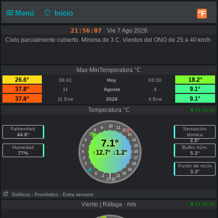
Menú
Inicio
°F
21:56:07
Vie 7 Ago 2026
Cielo parcialmente cubierto. Mínima de 3 C. Vientos del ONO de 25 a 40 km/h.
Max-MinTemperatura °C
26.6°
18.2°
08:41
Hoy
03:30
37.8°
9.1°
11
Agosto
4
37.8°
9.1°
11 Ene
2026
4 Ene
Temperatura °C
21:51:01
10
9
11
Fahrenheit
Sensación
8
12
44.8°
térmica
7
13
6
7.1°
14
2.8°
5
15
Humedad
Bulbo húm.
↑
12.7°
↓
1.2°
4
16
77%
5.3°
3
17
2
18
Punto de rocío
1
19
3.3°
0
20
|
-1
21
-2
22
Gráficos
- Pronóstico
- Extra sensors
Viento | Ráfaga - m/s
21:51:01