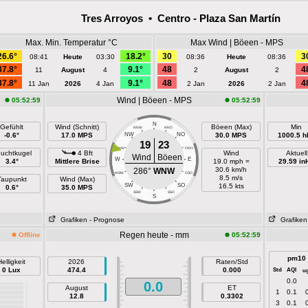
Tres Arroyos • Centro - Plaza San Martín
Max. Min. Temperatur °C
Max Wind | Böeen - MPS
26.6°
18.2°
30
3
08:41
Heute
03:30
08:36
Heute
08:36
37.8°
9.1°
48
4
11
August
4
2
August
2
37.8°
9.1°
48
4
11 Jan
2026
4 Jan
2 Jan
2026
2 Jan
Wind | Böeen - MPS
05:52:59
05:52:59
N
Gefühlt
Wind (Schnitt)
Böeen (Max)
Min
NNW
NNO
-0.6°
17.0 MPS
NW
NO
30.0 MPS
1000.5 h
19
23
WNW
ONO
uchtkugel
4 Bft
Wind
Aktuell
Wind
Böeen
W
E
3.4°
Mittlere Brise
19.0 mph =
29.59 in
30.6 km/h
286°
WNW
WSW
OSO
8.5 m/s
Taupunkt
Wind (Max)
SW
SO
16.5 kts
0.6°
35.0 MPS
SSW
SSO
S
Grafiken
- Prognose
Grafiken
Regen heute - mm
Offline
05:52:59
pm10
elligkeit
2026
Raten/Std
0 Lux
474.4
0.000
Std
AQI
u
0.0
0.0
August
ET
1
0.1
12.8
0.3302
3
0.1