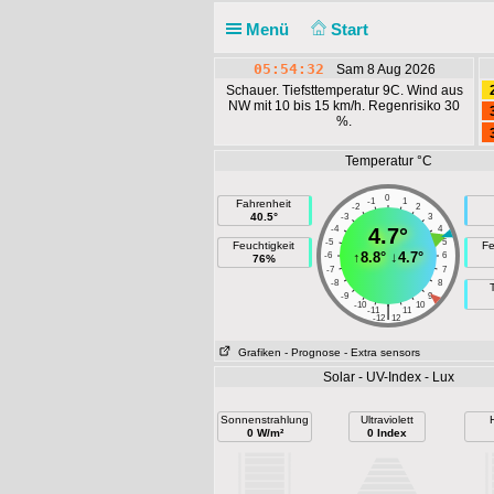
Menü
Start
05:54:32
Sam 8 Aug 2026
Schauer. Tiefsttemperatur 9C. Wind aus
NW mit 10 bis 15 km/h. Regenrisiko 30
%.
Temperatur °C
0
-1
1
Fahrenheit
-2
2
40.5°
-3
3
-4
4.7°
4
-5
5
Feuchtigkeit
Fe
↑
8.8°
↓
4.7°
-6
6
76%
-7
7
-8
8
-9
9
-10
10
|
-11
11
-12
12
Grafiken
- Prognose
- Extra sensors
Solar - UV-Index - Lux
Sonnenstrahlung
Ultraviolett
H
0 W/m²
0 Index