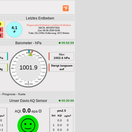
°F
Letztes Erdbeben
0
Regionales Erdbeben Leichtes Erdbeben
4.1
SALTA, ARGENTINA
8
Zeit: 08-08-2026 03:06
Tiefe: 211.3 KMs Entfernung: 1071 Meilen
8
Barometer - hPa
05:52:59
1000
Max
997
1003
994
1006
Pa
1002.6 hPa
991
1009
988
1012
985
1015
Steigt langsam
1001.9
Hg
982
1018
auf
979
1021
976
1024
973
1027
|
970
1030
964
1036
- Prognose
- Karte
Unser Davis AQ Sensor
05:30:00
0.0
pm2.5
AQI:
epa
Std
AQI
3
3
g/m
ug/m
0
0.0
0
0.1
1
0.0
0
0.1
3
0.0
0