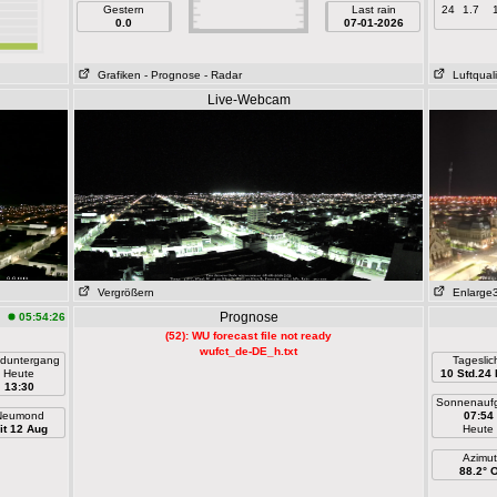
Gestern
Last rain
24
1.7
0.0
07-01-2026
Grafiken
- Prognose
- Radar
Luftquali
Live-Webcam
Vergrößern
Enlarge
Prognose
05:54:26
(52): WU forecast file not ready
wufct_de-DE_h.txt
duntergang
Tageslic
Heute
10 Std.24 
13:30
Sonnenauf
Neumond
07:54
it 12 Aug
Heute
Azimut
88.2° 