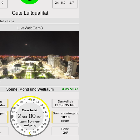
1.9
24
6.9
1.7
Gute Luftqualität
tät
- Karte
LiveWebCam3
3
Sonne, Mond und Weltraum
05:54:26
11
13
ht
Dunkelheit
10
14
Min.
09
15
13 Std.35 Min.
08
16
Geschätzt:
07
17
gang
Sonnenuntergang
2
00
06
18
Std.
Min.
18:18
05
19
Heute
zum Sonnen-
04
20
aufgang
03
21
Höhe
02
22
O
01
23
-24°