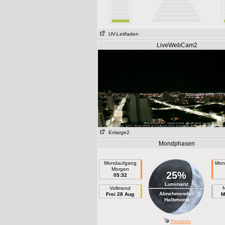
UV-Leitfaden
LiveWebCam2
Enlarge2
Mondphasen
Mondaufgang
Mon
Morgen
25%
05:32
Luminanz
Vollmond
Abnehmender
Frei 28 Aug
M
Halbmond
Perseids