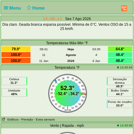
Menu
Home
°C
14:40:14
Sex 7 Ago 2026
Dia claro. Geada branca esparsa possível. Mínima de 0°C. Ventos OSO de 15 a
25 km/h.
Temperaturas Máx-Min °F
79.9°
64.8°
08:41
Hoje
03:30
100.0°
48.4°
11
Agosto
4
100.0°
48.4°
11 Jan
2026
4 Jan
Temperatura °F
14:35:00
40
38
42
Celsius
Sensação
36
44
11.3°
térmica
34
46
32
52.3°
48
49.5°
30
50
Umidade
Bulbo Úmido
↑
52.4°
↓
34.2°
28
52
48%
44.1°
26
54
24
56
Ponto de orvalho
22
58
33.0°
20
60
|
18
62
16
64
Gráficos
- Previsão
- Extra sensors
Vento | Rajada - mph
14:35:00