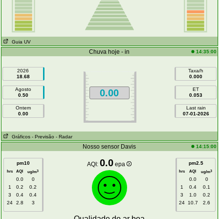
Guia UV
Chuva hoje - in
14:35:00
2026
Taxa/h
18.68
0.000
Agosto
ET
0.00
0.50
0.053
Ontem
Last rain
0.00
07-01-2026
Gráficos
- Previsão
- Radar
Nosso sensor Davis
14:15:00
0.0
pm10
pm2.5
AQI:
epa
hrs
AQI
hrs
AQI
3
3
ug/m
ug/m
0.0
0
0.0
0
1
0.2
0.2
1
0.4
0.1
3
0.4
0.4
3
1.0
0.2
24
2.8
3
24
10.7
2.6
Qualidade do ar boa