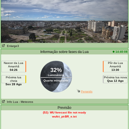
Enlarge3
Informação sobre fases da Lua
14:40:08
Nascer da Lua
Pôr da Lua
Amanhã
Amanhã
32%
04:26
13:30
Luminância
Próxima lua
Próxima lua nova
Quarto minguante
cheia
Qua 12 Ago
Sex 28 Ago
Perseids
Info Lua
- Meteoros
Previsão
(52): WU forecast file not ready
wufct_pt-BR_e.txt