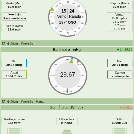
N
Vento (Méd )
Rajada (Max)
NNO
NNL
16.0 mph
NO
NL
30.0 mph
15
24
ONO
LNL
4 Bft
Vento
Vento
Rajada
O
E
Brisa moderada
15.0 mph =
24.1 km/h
297°
ONO
OSO
LSL
6.7 m/s
Vento (Max)
SO
SL
13.0 kts
29.0 mph
SSO
SSL
S
Gráficos
- Previsão
Barômetro - inHg
14:35:00
29.5
Min
Max
29.67 inHg
29.91 inHg
29.0
30.0
Atual
Caindo
29.67
1004.7 hPa
28.5
30.5
rapidamente
28.0
31.0
|
27.5
31.5
Gráficos
- Previsão
- Mapa
Sol - Índice UV - Lux
Offline
Radiação solar
Ultravioleta
Brilho
332 W/m²
0 Índice
40098 Lux