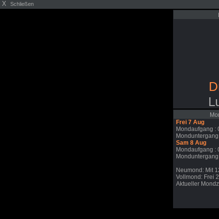
X
Schließen
D
L
Mon
Frei 7 Aug
Mondaufgang : 
Monduntergang:
Sam 8 Aug
Mondaufgang : 
Monduntergang:
Neumond: Mit 1
Vollmond: Frei 
Aktueller Mondzy