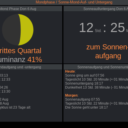
Mondphase / Sonne-Mond-Auf- und Untergang
Mond Phase Don 6 Aug
Sonneauf/untergang Don 6 
12
: 25
Std.
M
zum Sonnen
rittes Quartal
aufgang
uminanz
41%
daufgang und -untergang
Sonnenaufgang und Sonnenunt
Heute
:
03:13
Sonne ging um auf 07:56
 12:33
Tageslicht 10 Std. 20 Minute (+ 01 Minut
Sonnenuntergang 18:17
04:26
Dunkelheit 13 Std. 38 Minute (- 01 Minut
 13:30
Morgen
:
2 Aug
Sonnenaufgang 07:55
28 Aug
Tageslicht 10 Std. 22 Minute (+ 01 Minut
klus ist 23 Tage alt
Die Sonne geht unter 18:17