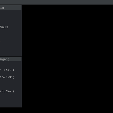
Aug
inute
-
ergang
e 57 Sek. )
e 57 Sek. )
e 56 Sek. )