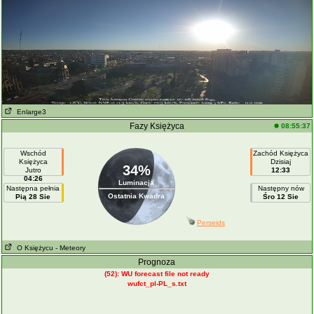
Enlarge3
Fazy Księżyca
08:55:37
Wschód
Zachód Księżyca
Księżyca
Dzisiaj
34%
Jutro
12:33
04:26
Luminacja
Następna pełnia
Następny nów
Ostatnia Kwadra
Pią 28 Sie
Śro 12 Sie
Perseids
O Księżycu
- Meteory
Prognoza
(52): WU forecast file not ready
wufct_pl-PL_s.txt