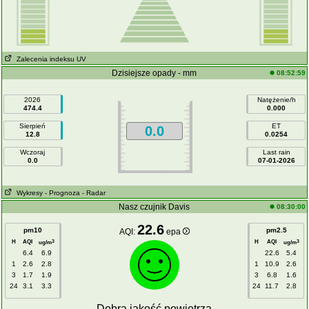
Zalecenia indeksu UV
Dzisiejsze opady - mm
08:52:59
2026
Natężenie/h
474.4
0.000
Sierpień
ET
0.0
12.8
0.0254
Wczoraj
Last rain
0.0
07-01-2026
Wykresy
- Prognoza
- Radar
Nasz czujnik Davis
08:30:00
22.6
pm10
pm2.5
AQI:
epa
H
AQI
H
AQI
3
3
ug/m
ug/m
6.4
6.9
22.6
5.4
1
2.6
2.8
1
10.9
2.6
3
1.7
1.9
3
6.8
1.6
24
3.1
3.3
24
11.7
2.8
Dobra jakość powietrza