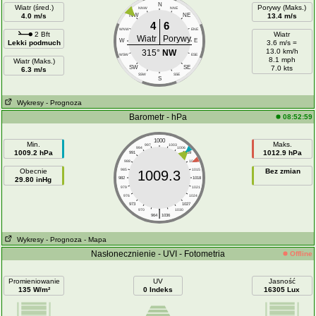
N
Wiatr (śred.)
Porywy (Maks.)
NNW
NNE
4.0 m/s
NW
NE
13.4 m/s
4
6
WNW
ENE
2 Bft
Wiatr
Wiatr
Porywy
W
E
Lekki podmuch
3.6 m/s =
13.0 km/h
315°
NW
WSW
ESE
8.1 mph
Wiatr (Maks.)
SW
SE
7.0 kts
6.3 m/s
SSW
SSE
S
Wykresy
- Prognoza
Barometr - hPa
08:52:59
1000
Min.
Maks.
997
1003
994
1006
1009.2 hPa
1012.9 hPa
991
1009
988
1012
Obecnie
985
1015
Bez zmian
1009.3
29.80 inHg
982
1018
979
1021
976
1024
973
1027
|
970
1030
964
1036
Wykresy
- Prognoza
- Mapa
Nasłonecznienie - UVI - Fotometria
Offline
Promieniowanie
UV
Jasność
135 W/m²
0 Indeks
16305 Lux