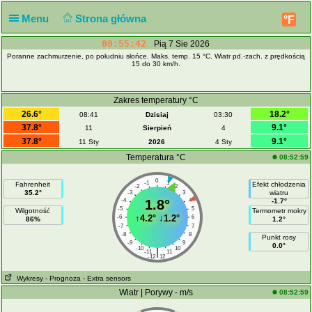
Menu
Strona główna
°F
08:55:43
Pią 7 Sie 2026
Poranne zachmurzenie, po południu słońce. Maks. temp. 15 °C. Wiatr pd.-zach. z prędkością
15 do 30 km/h.
Zakres temperatury °C
26.6°
18.2°
08:41
Dzisiaj
03:30
37.8°
9.1°
11
Sierpień
4
37.8°
9.1°
11 Sty
2026
4 Sty
Temperatura °C
08:52:59
0
-1
1
Fahrenheit
Efekt chłodzenia
-2
2
35.2°
wiatru
-3
3
-4
1.8°
4
-1.7°
-5
5
Wilgotność
Termometr mokry
↑
4.2°
↓
1.2°
-6
6
86%
1.2°
-7
7
-8
8
Punkt rosy
-9
9
0.0°
-10
10
|
-11
11
-12
12
Wykresy
- Prognoza
- Extra sensors
Wiatr | Porywy - m/s
08:52:59