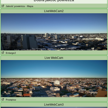
Jakość powietrza
- Mapa
LiveWebCam2
Enlarge2
Live WebCam
Powiększ
LiveWebCam3