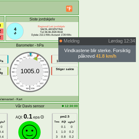
°F
Siste jordskjelv
3
Regional Lett jordskjelv
4
SALTA, ARGENTINA
2
Tid: 08-08-2026 09:44
Dybde: 213.1 KMs Avstand: 1726 KMs
2
Melding
Lørdag 12:34
Barometer - hPa
12:34:00
Vindkastene blir sterke. Forsiktig
påkrevd
41.8 km/h
1000
Max
997
1003
994
1006
Pa
1005.2 hPa
991
1009
988
1012
e
985
1015
Stiger sakte
1005.0
Hg
982
1018
979
1021
976
1024
973
1027
|
970
1030
964
1036
 Værvarsel
- Kart
Vår Davis sensor
12:30:00
0.1
pm2.5
AQI:
epa
Tms
AQI
3
3
g/m
ug/m
0
0.1
0
0.4
1
1.0
0.2
0.4
3
0.8
0.2