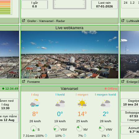
I går
Last rain
24
1.2
0.0
07-01-2026
Grafer
- Værvarsel
- Radar
Luftkvali
Live webkamera
Forstørre
Enlarge
Værvarsel
12:34:49
Offline
I dag
I kveld
I morgen
I morgen kveld
ånen ned
Dagsly
I dag
10 tms 24
13:30
8°
0°
14°
2°
Soloppg
te nye måne
07:53
s 12 Aug
I morge
26 km/h
19 km/h
25 km/h
28 km/h
Azimut
S
VSV
NV
VNV
9.7° N
7.31mm 100%
10%
7%
1%