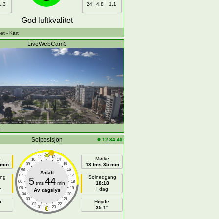
1.3
24
4.8
1.1
God luftkvalitet
tet
- Kart
LiveWebCam3
3
Solposisjon
12:34:49
11
13
s
Mørke
10
14
 min
09
15
13 tms 35 min
08
16
Antatt
07
17
ang
Solnedgang
5
44
06
18
tms
min
18:18
05
19
n
I dag
Av dagslys
04
20
03
21
h
Høyde
02
22
01
23
35.1°