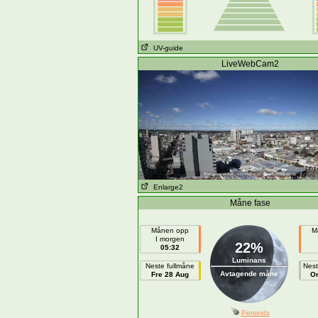
UV-guide
LiveWebCam2
Enlarge2
Måne fase
Månen opp
M
I morgen
22%
05:32
Luminans
Neste fullmåne
Nes
Avtagende måne
Fre 28 Aug
On
Perseids