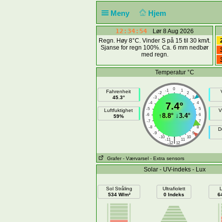
Meny
Hjem
12:34:55
Lør 8 Aug 2026
Regn. Høy 8°C. Vinder S på 15 til 30 km/t.
Sjanse for regn 100%. Ca. 6 mm nedbør
med regn.
Temperatur °C
0
-1
1
Fahrenheit
-2
2
45.3°
-3
3
-4
7.4°
4
-5
5
Luftfuktighet
V
↑
8.8°
↓
3.4°
-6
6
59%
-7
7
-8
8
D
-9
9
-10
10
|
-11
11
-12
12
Grafer
- Værvarsel
- Extra sensors
Solar - UV-indeks - Lux
Sol Stråling
Ultrafiolett
L
534 W/m²
0 Indeks
6