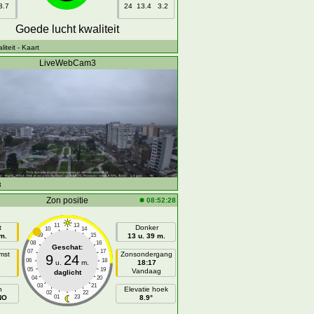
3.7
24
13.4
3.2
Goede lucht kwaliteit
iteit
- Kaart
LiveWebCam3
3
Zon positie
08:52:28
11
13
t
Donker
10
14
 m.
09
15
13 u. 39 m.
08
16
Geschat:
07
17
mst
Zonsondergang
9
24
06
18
u.
m.
18:17
05
19
n
Vandaag
daglicht
04
20
03
21
h
Elevatie hoek
02
22
NO
01
23
8.9°