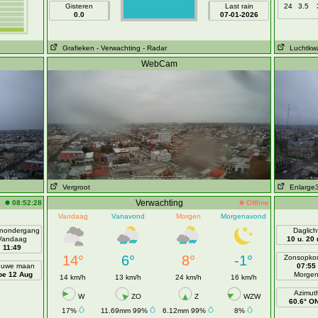
Gisteren
Last rain
24
3.5
0.0
07-01-2026
Grafieken
- Verwachting
- Radar
Luchtkwal
WebCam
Vergroot
Enlarge
Verwachting
08:52:28
Offline
Vandaag
Vanavond
Morgen
Morgenavond
nondergang
Daglich
Vandaag
10 u. 20
11:49
14°
6°
8°
-1°
Zonsopko
euwe maan
07:55
e 12 Aug
Morge
14 km/h
13 km/h
24 km/h
16 km/h
Azimut
W
ZO
Z
WZW
60.6° O
17%
11.69mm 99%
6.12mm 99%
8%