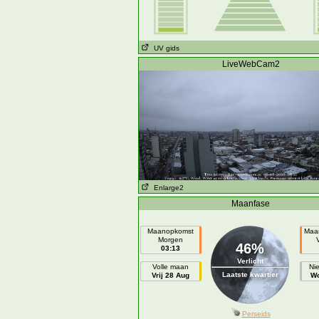
UV gids
LiveWebCam2
Enlarge2
Maanfase
Maanopkomst
Maa
Morgen
46%
03:13
Verlicht
Volle maan
Ni
Laatste kwartier
Vrij 28 Aug
Wo
Perseids