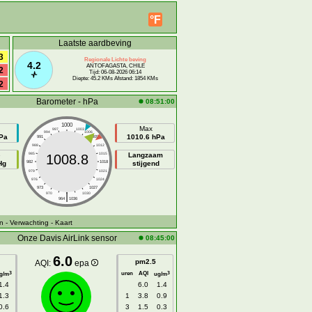
°F
Laatste aardbeving
3
Regionale Lichte beving
4.2
ANTOFAGASTA, CHILE
2
Tijd: 06-08-2026 06:14
Diepte: 45.2 KMs Afstand: 1854 KMs
2
Barometer - hPa
08:51:00
1000
Max
997
1003
994
1006
Pa
1010.6 hPa
991
1009
988
1012
e
985
1015
Langzaam
1008.8
Hg
982
1018
stijgend
979
1021
976
1024
973
1027
|
970
1030
964
1036
n
- Verwachting
- Kaart
Onze Davis AirLink sensor
08:45:00
6.0
pm2.5
AQI:
epa
uren
AQI
3
3
g/m
ug/m
1.4
6.0
1.4
1.3
1
3.8
0.9
0.6
3
1.5
0.3