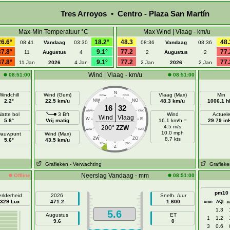
Tres Arroyos • Centro - Plaza San Martín
Max-Min Temperatuur °C
Max Wind | Vlaag - km/u
26.6°
18.2°
48.3
48.
08:41
Vandaag
03:30
08:36
Vandaag
08:36
37.8°
9.1°
77.2
77.
11
Augustus
4
2
Augustus
2
37.8°
9.1°
77.2
77.
11 Jan
2026
4 Jan
2 Jan
2026
2 Jan
Wind | Vlaag - km/u
08:51:00
08:51:00
N
Windchill
Wind (Gem)
Vlaag (Max)
Min
NNW
NNO
2.2°
22.5 km/u
NW
NO
48.3 km/u
1006.1 h
16
32
WNW
ONO
Natte bol
3 Bft
Wind
Actuel
Wind
Vlaag
W
E
5.6°
Vrij matig
16.1 km/h =
29.79 in
4.5 m/s
200°
ZZW
WZW
OZO
10.0 mph
auwpunt
Wind (Max)
ZW
ZO
8.7 kts
5.6°
43.5 km/u
ZZW
ZZO
Z
Grafieken
- Verwachting
Grafieke
Neerslag Vandaag - mm
Offline
08:51:00
pm10
rlderheid
2026
Snelh. /uur
329 Lux
471.2
1.600
uren
AQI
u
1.3
5.6
Augustus
ET
1
1.2
9.6
0
3
0.6