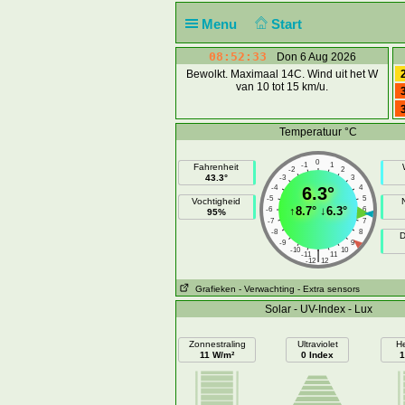
Menu
Start
08:52:33
Don 6 Aug 2026
Bewolkt. Maximaal 14C. Wind uit het W
van 10 tot 15 km/u.
Temperatuur °C
0
-1
1
Fahrenheit
-2
2
43.3°
-3
3
-4
6.3°
4
-5
5
Vochtigheid
↑
8.7°
↓
6.3°
-6
6
95%
-7
7
-8
8
D
-9
9
-10
10
|
-11
11
-12
12
Grafieken
- Verwachting
- Extra sensors
Solar - UV-Index - Lux
Zonnestraling
Ultraviolet
He
11 W/m²
0 Index
1